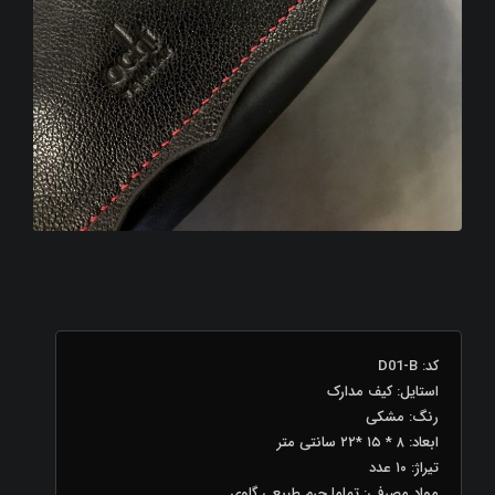
کد: D01-B
استایل: کیف مدارک
رنگ: مشکی
ابعاد: ۸ * ۱۵ *۲۲ سانتی متر
تیراژ: ۱۰ عدد
مواد مصرفی: تماما چرم طبیعی گاوی