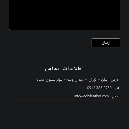
اطلاعات تماس
آدرس: ايران – تهران – ميدان ونك – بلوار نلسون ماندلا
تلفن: 0760 385 0912
ايميل :
info@ochileather.com